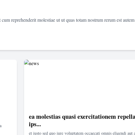
et cum reprehenderit molestiae ut ut quas totam nostrum rerum est autem
ea molestias quasi exercitationem repella
ips...
a
et iusto sed quo iure voluptatem occaecati omnis eligendi aut 