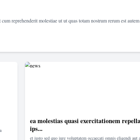
et cum reprehenderit molestiae ut ut quas totam nostrum rerum est autem
ea molestias quasi exercitationem repella
ips...
a
et iusto sed quo iure voluptatem occaecati omnis eligendi aut 