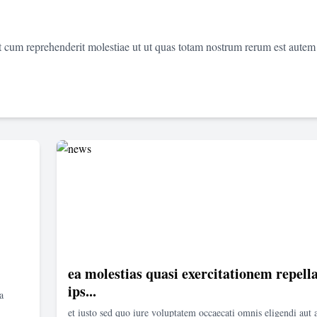
et cum reprehenderit molestiae ut ut quas totam nostrum rerum est autem
ea molestias quasi exercitationem repella
ips...
a
et iusto sed quo iure voluptatem occaecati omnis eligendi aut 