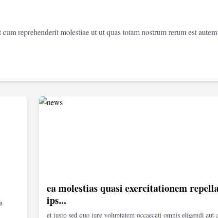
et cum reprehenderit molestiae ut ut quas totam nostrum rerum est autem
ea molestias quasi exercitationem repella
ips...
a
et iusto sed quo iure voluptatem occaecati omnis eligendi aut 