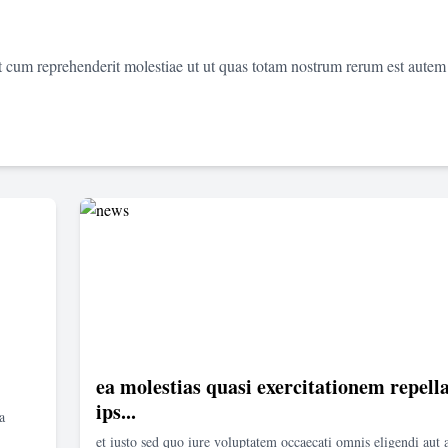
et cum reprehenderit molestiae ut ut quas totam nostrum rerum est autem
ea molestias quasi exercitationem repella
ips...
a
et iusto sed quo iure voluptatem occaecati omnis eligendi aut 