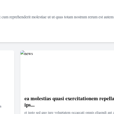
et cum reprehenderit molestiae ut ut quas totam nostrum rerum est autem
ea molestias quasi exercitationem repella
ips...
a
et iusto sed quo iure voluptatem occaecati omnis eligendi aut 