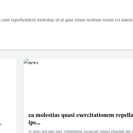
et cum reprehenderit molestiae ut ut quas totam nostrum rerum est autem
ea molestias quasi exercitationem repella
ips...
a
et iusto sed quo iure voluptatem occaecati omnis eligendi aut 