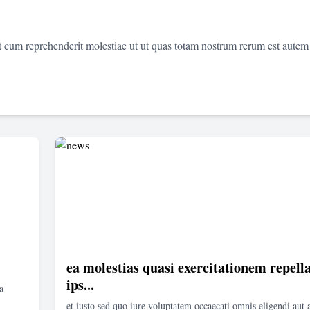
et cum reprehenderit molestiae ut ut quas totam nostrum rerum est autem
ea molestias quasi exercitationem repella
ips...
a
et iusto sed quo iure voluptatem occaecati omnis eligendi aut 