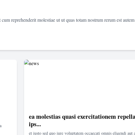
et cum reprehenderit molestiae ut ut quas totam nostrum rerum est autem
ea molestias quasi exercitationem repella
ips...
a
et iusto sed quo iure voluptatem occaecati omnis eligendi aut 